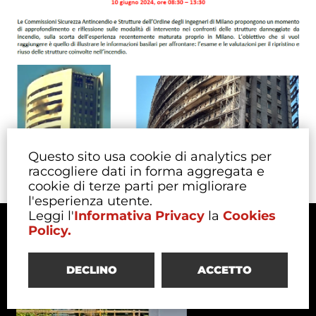
Questo sito usa cookie di analytics per
raccogliere dati in forma aggregata e
cookie di terze parti per migliorare
l'esperienza utente.
Leggi l'
Informativa Privacy
la
Cookies
10 June 2024
RIPRISTINO STRUTTURALE POST-INCENDIO INDAGINI,
Policy.
VALUTAZIONE E QUANTIFICAZIONE DANNI, TECNICHE
DI VERIFICA, CONTENZIOSO, CASE-STUDY
DECLINO
ACCETTO