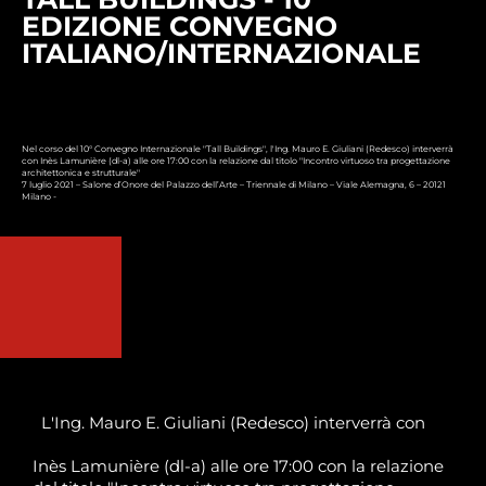
EDIZIONE CONVEGNO
ITALIANO/INTERNAZIONALE
Nel corso del 10° Convegno Internazionale "Tall Buildings", l'Ing. Mauro E. Giuliani (Redesco) interverrà
con Inès Lamunière (dl-a) alle ore 17:00 con la relazione dal titolo "Incontro virtuoso tra progettazione
architettonica e strutturale"
7 luglio 2021 – Salone d’Onore del Palazzo dell’Arte – Triennale di Milano – Viale Alemagna, 6 – 20121
Milano -
L'Ing. Mauro E. Giuliani (Redesco) interverrà con
Inès Lamunière (dl-a) alle ore 17:00 con la relazione