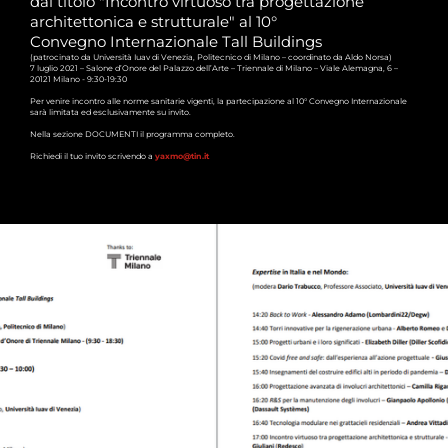
dal titolo "Incontro virtuoso tra progettazione
architettonica e strutturale" al 10°
Convegno Internazionale Tall Buildings
(patrocinato da Università Iuav di Venezia, Politecnico di Milano – coordinato da Aldo Norsa)
7 luglio 2021 – Salone d’Onore del Palazzo dell’Arte – Triennale di Milano – Viale Alemagna, 6 –
20121 Milano - 9:30-19:30
Per venire incontro alle norme sanitarie vigenti, la partecipazione al 10° Convegno Internazionale
sarà limitata ed esclusivamente su invito.
Nella sezione DOCUMENTI il programma completo.
Richiedi il tuo invito scrivendo a
yaxmo@tin.it