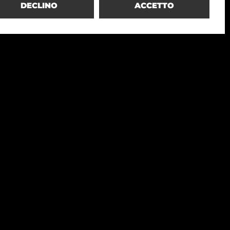
DECLINO
ACCETTO
UFFICIO Milano
via Gioberti, 5
20123 Milano, Italia