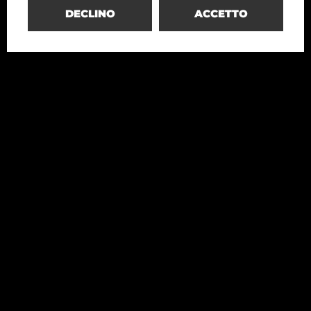
DECLINO
ACCETTO
Redesco
Structural Engineering
+39 02 4699020