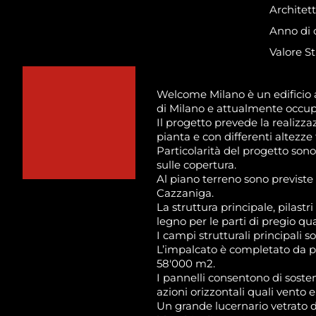
Architet
Anno di 
Valore St
Welcome Milano è un edificio a
di Milano e attualmente occupat
Il progetto prevede la realizz
pianta e con differenti altezze f
Particolarità del progetto sono 
sulle copertura.
Al piano terreno sono previste 
Cazzaniga.
La struttura principale, pilastri
legno per le parti di pregio qua
I campi strutturali principali s
L’impalcato è completato da pa
58'000 m2.
I pannelli consentono di
soste
azioni orizzontali quali vento e 
Un grande lucernario vetrato d