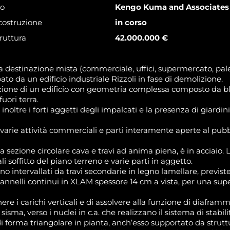
to
Kengo Kuma and Associates 
costruzione
in corso
ruttura
42.000.000 €
 destinazione mista (commerciale, uffici, supermercato, pales
o da un edificio industriale Rizzoli in fase di demolizione.
azione di un edificio con geometria complessa composto da bl
uori terra.
inoltre i forti aggetti degli impalcati e la presenza di giardini 
varie attività commerciali e parti interamente aperte al pubbl
 a sezione circolare cava e travi ad anima piena, è in acciaio. L
li soffitto del piano terreno e varie parti in aggetto.
ono intervallati da travi secondarie in legno lamellare, previst
nnelli continui in XLAM spessore 14 cm a vista, per una super
nere
i carichi verticali e di assolvere alla funzione di diaframm
sisma, verso i nuclei in c.a. che realizzano il sistema di stabilit
i forma triangolare in pianta, anch’esso supportato da strutt