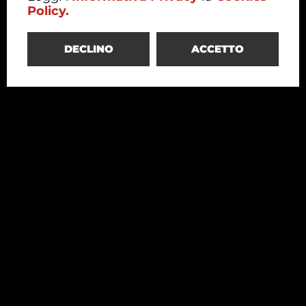
Policy.
DECLINO
ACCETTO
Redesco
Structural Engineering