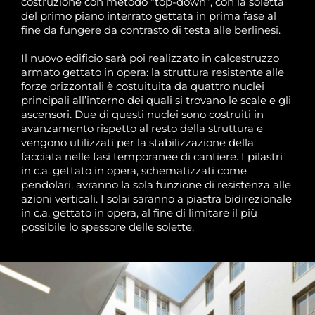
costruzione con metodo “top-down”, con la soletta
del primo piano interrato gettata in prima fase al
fine da fungere da contrasto di testa alle berlinesi.
Il nuovo edificio sarà poi realizzato in calcestruzzo
armato gettato in opera: la struttura resistente alle
forze orizzontali è costuituita da quattro nuclei
principali all’interno dei quali si trovano le scale e gli
ascensori. Due di questi nuclei sono costruiti in
avanzamento rispetto al resto della struttura e
vengono utilizzati per la stabilizzazione della
facciata nelle fasi temporanee di cantiere. I pilastri
in c.a. gettato in opera, schematizzati come
pendolari, avranno la sola funzione di resistenza alle
azioni verticali. I solai saranno a piastra bidirezionale
in c.a. gettato in opera, al fine di limitare il più
possibile lo spessore delle solette.