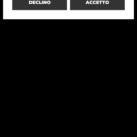
DECLINO
ACCETTO
Redesco
Structural Engineering
+39 02 4699020
+39 02 4690704