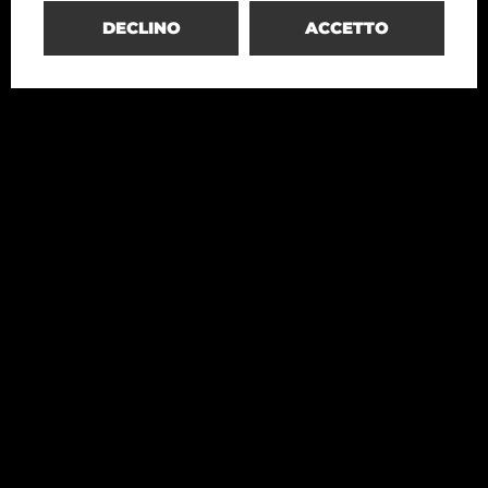
DECLINO
ACCETTO
Redesco
Structural Engineering
+39 02 4699020